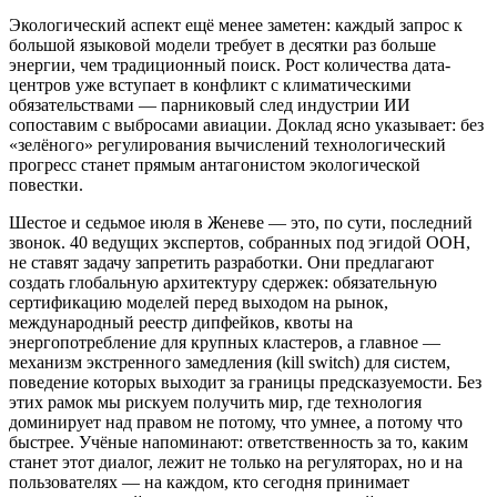
Экологический аспект ещё менее заметен: каждый запрос к
большой языковой модели требует в десятки раз больше
энергии, чем традиционный поиск. Рост количества дата-
центров уже вступает в конфликт с климатическими
обязательствами — парниковый след индустрии ИИ
сопоставим с выбросами авиации. Доклад ясно указывает: без
«зелёного» регулирования вычислений технологический
прогресс станет прямым антагонистом экологической
повестки.
Шестое и седьмое июля в Женеве — это, по сути, последний
звонок. 40 ведущих экспертов, собранных под эгидой ООН,
не ставят задачу запретить разработки. Они предлагают
создать глобальную архитектуру сдержек: обязательную
сертификацию моделей перед выходом на рынок,
международный реестр дипфейков, квоты на
энергопотребление для крупных кластеров, а главное —
механизм экстренного замедления (kill switch) для систем,
поведение которых выходит за границы предсказуемости. Без
этих рамок мы рискуем получить мир, где технология
доминирует над правом не потому, что умнее, а потому что
быстрее. Учёные напоминают: ответственность за то, каким
станет этот диалог, лежит не только на регуляторах, но и на
пользователях — на каждом, кто сегодня принимает