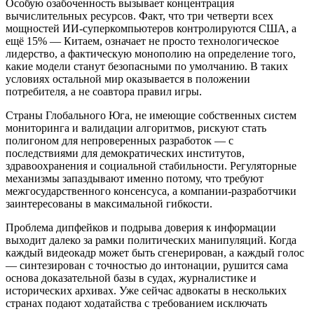
Особую озабоченность вызывает концентрация
вычислительных ресурсов. Факт, что три четверти всех
мощностей ИИ-суперкомпьютеров контролируются США, а
ещё 15% — Китаем, означает не просто технологическое
лидерство, а фактическую монополию на определение того,
какие модели станут безопасными по умолчанию. В таких
условиях остальной мир оказывается в положении
потребителя, а не соавтора правил игры.
Страны Глобального Юга, не имеющие собственных систем
мониторинга и валидации алгоритмов, рискуют стать
полигоном для непроверенных разработок — с
последствиями для демократических институтов,
здравоохранения и социальной стабильности. Регуляторные
механизмы запаздывают именно потому, что требуют
межгосударственного консенсуса, а компании-разработчики
заинтересованы в максимальной гибкости.
Проблема дипфейков и подрыва доверия к информации
выходит далеко за рамки политических манипуляций. Когда
каждый видеокадр может быть сгенерирован, а каждый голос
— синтезирован с точностью до интонации, рушится сама
основа доказательной базы в судах, журналистике и
исторических архивах. Уже сейчас адвокаты в нескольких
странах подают ходатайства с требованием исключать