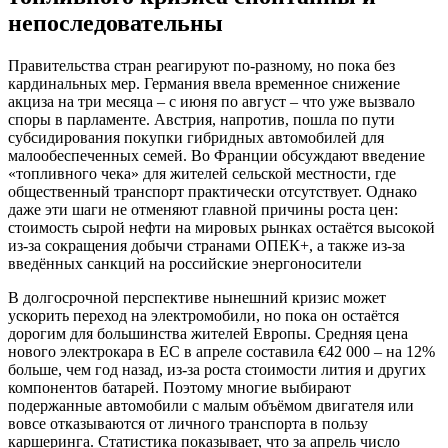
непоследовательны
Правительства стран реагируют по-разному, но пока без
кардинальных мер. Германия ввела временное снижение
акциза на три месяца – с июня по август – что уже вызвало
споры в парламенте. Австрия, напротив, пошла по пути
субсидирования покупки гибридных автомобилей для
малообеспеченных семей. Во Франции обсуждают введение
«топливного чека» для жителей сельской местности, где
общественный транспорт практически отсутствует. Однако
даже эти шаги не отменяют главной причины роста цен:
стоимость сырой нефти на мировых рынках остаётся высокой
из-за сокращения добычи странами ОПЕК+, а также из-за
введённых санкций на российские энергоносители
В долгосрочной перспективе нынешний кризис может
ускорить переход на электромобили, но пока он остаётся
дорогим для большинства жителей Европы. Средняя цена
нового электрокара в ЕС в апреле составила €42 000 – на 12%
больше, чем год назад, из-за роста стоимости лития и других
компонентов батарей. Поэтому многие выбирают
подержанные автомобили с малым объёмом двигателя или
вовсе отказываются от личного транспорта в пользу
каршеринга. Статистика показывает, что за апрель число