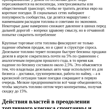
пересаживаются на велосипеды, электросамокаты или
общественный транспорт, чтобы не тратить десятки евро на
короткие поездки. В социальных сетях набирают
популярность сообщества, где делятся маршрутами с
наименьшим расходом топлива и советами по экономии.
Некоторые даже намеренно снижают давление в шинах перед
дальней дорогой – вопреки здравому смыслу, но в отчаянной
попытке сократить потребление
Крупные торговые сети топлива фиксируют не только
падение объёмов продаж, но и сдвиг в структуре спроса.
Дизельное топливо теряет позиции быстрее бензина: продажи
дизеля в апреле сократились почти на 5% по сравнению с
аналогичным периодом прошлого года, в то время как
падение по бензину составило около 2,5%. Это объясняется
тем, что владельцы дизельных авто чаще используют их для
бизнеса – доставки, грузоперевозки, работа по найму, – а в
кризисной ситуации такие поездки сокращают в первую
очередь. Мелкие предприниматели всё чаще объединяются,
чтобы закупать топливо оптом через кооперативы, получая
скидку до 15%.
Действия властей в преодолении
топливного кризиса спонтанны и