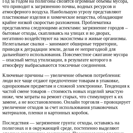
Год за годом на полигоны свозятся огромные объемы мусора,
что приводит к загрязнению почвы, водных ресурсов и
атмосферного воздуха. Наибольшую угрозу представляют
пластиковые изделия и химические вещества, обладающие
крайне низкой скоростью разложения. Проблематика
представлена следующими аспектами: загрязнение городов –
бытовые отходы, скапливаясь на улицах и во дворах,
негативно воздействуют на экосистемы и живые организмы.
Нелегальные свалки – занимают обширные территории,
приводя к деградации земли, делая ее непригодной для
дальнейшего использования. Повсеместное сжигание мусора
– опасный метод утилизации, в результате которого в
атмосферу выбрасываются токсичные соединения.
Ключевые причины — увеличение объемов потребления:
люди все чаще отдают предпочтение товарам в упаковке,
одноразовым предметам и сложной электронике. Тенденция к
частой смене товаров – стоимость новых изделий зачастую
ниже, чем затраты на ремонт старых, что стимулирует к их
замене, а не восстановлению. Онлайн торговля – провоцирует
увеличение отходов за счет использования упаковочных
материалов, пленки и картонных коробок.
Последствия — загрязнение грунта: отходы, оставаясь на
полигонах и в окружающей среде, постепенно выделяют