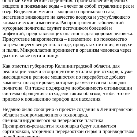
опасные химические соединения. Проникновение вредных
веществ в подземные воды – влечет за собой отравление рек и
озер. Выделение метана – мощного парникового газа,
негативно влияющего на качество воздуха и усугубляющего
климатические изменения. Распространение заболеваний –
мусорные полигоны служат источником болезней и
инфекций, представляющих опасность для здоровья человека.
Присутствие микропластика – незаметное, но повсеместно
встречающееся вещество: в воде, продуктах питания, воздухе
и пыли. Микропластик проникает в организм человека через
дыхательные пути и пищу.
Как отметил губернатор Калининградской области, для
реализации задачи стопроцентной утилизации отходов, к уже
имеющимся в регионе мощностям по переработке добавят
комплекс по сортировке, который разместится на площади
полигона. Он также подчеркнул необходимость оптимизации
системы обращения с отходами таким образом, чтобы это не
привело к повышению тарифов для населения.
Недавно было сообщено о проекте создания в Ленинградской
области экопромышленного технопарка,
специализирующегося на переработке пластика.
Предприятия-резиденты технопарка будут заниматься
сортировкой, вторичной переработкой сырья и производством
новой продукции.