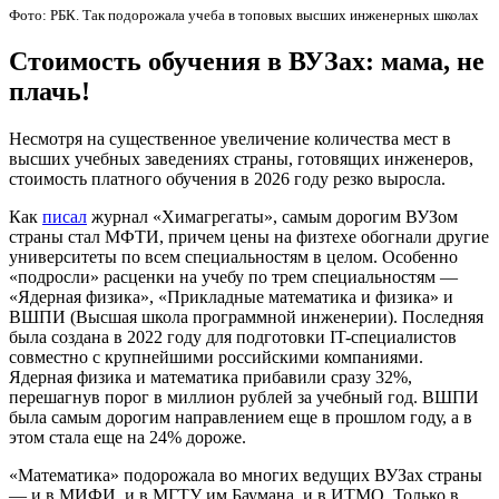
Фото: РБК. Так подорожала учеба в топовых высших инженерных школах
Стоимость обучения в ВУЗах: мама, не
плачь!
Несмотря на существенное увеличение количества мест в
высших учебных заведениях страны, готовящих инженеров,
стоимость платного обучения в 2026 году резко выросла.
Как
писал
журнал «Химагрегаты», самым дорогим ВУЗом
страны стал МФТИ, причем цены на физтехе обогнали другие
университеты по всем специальностям в целом. Особенно
«подросли» расценки на учебу по трем специальностям —
«Ядерная физика», «Прикладные математика и физика» и
ВШПИ (Высшая школа программной инженерии). Последняя
была создана в 2022 году для подготовки IT-специалистов
совместно с крупнейшими российскими компаниями.
Ядерная физика и математика прибавили сразу 32%,
перешагнув порог в миллион рублей за учебный год. ВШПИ
была самым дорогим направлением еще в прошлом году, а в
этом стала еще на 24% дороже.
«Математика» подорожала во многих ведущих ВУЗах страны
— и в МИФИ, и в МГТУ им.Баумана, и в ИТМО. Только в