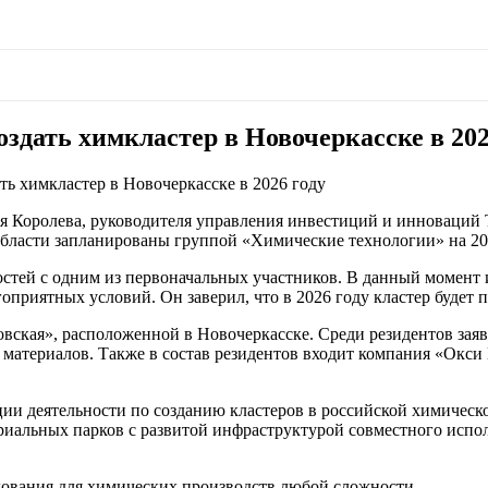
здать химкластер в Новочеркасске в 202
ь химкластер в Новочеркасске в 2026 году
я Королева, руководителя управления инвестиций и инноваций
области запланированы группой «Химические технологии» на 20
ностей с одним из первоначальных участников. В данный момент 
гоприятных условий. Он заверил, что в 2026 году кластер будет 
вская», расположенной в Новочеркасске. Среди резидентов зая
атериалов. Также в состав резидентов входит компания «Окси 
ии деятельности по созданию кластеров в российской химичес
риальных парков с развитой инфраструктурой совместного испол
ования для химических производств любой сложности.