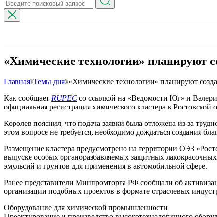
«Химические технологии» планируют со
Главная
Темы дня
«Химические технологии» планируют создат
Как сообщает
RUPEC
со ссылкой на «Ведомости Юг» и Валери
официальная регистрация химического кластера в Ростовской 
Королев пояснил, что подача заявки была отложена из-за труд
этом вопросе не требуется, необходимо дождаться создания бла
Размещение кластера предусмотрено на территории ОЭЗ «Росто
выпуске особых органоразбавляемых защитных лакокрасочных м
эмульсий и грунтов для применения в автомобильной сфере.
Ранее представители Минпромторга РФ сообщали об активизац
организации подобных проектов в формате отраслевых индуст
Оборудование для химической промышленности
Проектирование и производство высокотехнологичного оборуд