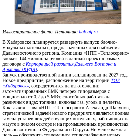
Иллюстративное фото. Источник:
hab.aif.ru
В Хабаровске планируется развернуть выпуск блочно-
модульных котельных, предназначенных для снабжения
Дальневосточного региона. Компания «НПП «Теплосервис»
вложит 144 миллиона рублей в данный проект в рамках
договора с
Корпорацией развития Дальнего Востока и
Арктики (КРДВ)
.
Запуск производственной линии запланирован на 2027 год.
Новое предприятие, расположенное на территории
ТОР
«Хабаровск»
, сосредоточится на изготовлении
автоматизированных БМК четырех типоразмеров с
мощностью от 0,2 до 5 МВт, способных работать на
различных видах топлива, включая газ, уголь и пеллеты.
Как заявил глава «НПП «Теплосервис» Александр Шалунов,
стратегической задачей нового предприятия является полная
замена устаревших действующих котельных, работающих на
мазуте в жилом секторе и на промышленных производствах
Дальневосточного Федерального Округа. Не менее важная
цель — обеспечить современное теплоснабжение новых