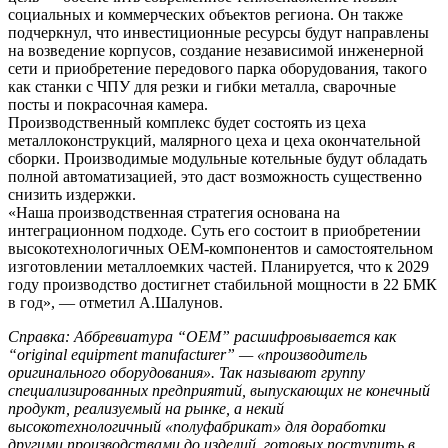
социальных и коммерческих объектов региона. Он также
подчеркнул, что инвестиционные ресурсы будут направлены
на возведение корпусов, создание независимой инженерной
сети и приобретение передового парка оборудования, такого
как станки с ЧПУ для резки и гибки металла, сварочные
посты и покрасочная камера.
Производственный комплекс будет состоять из цеха
металлоконструкций, малярного цеха и цеха окончательной
сборки. Производимые модульные котельные будут обладать
полной автоматизацией, это даст возможность существенно
снизить издержки.
«Наша производственная стратегия основана на
интеграционном подходе. Суть его состоит в приобретении
высокотехнологичных OEM-компонентов и самостоятельном
изготовлении металлоемких частей. Планируется, что к 2029
году производство достигнет стабильной мощности в 22 БМК
в год», — отметил А.Шалунов.
Справка: Аббревиатура “OEM” расшифровывается как
“original equipment manufacturer” — «производитель
оригинального оборудования». Так называют группу
специализированных предприятий, выпускающих не конечный
продукт, реализуемый на рынке, а некий
высокотехнологичный «полуфабрикат» для доработки
другими производствами до изделий, готовых поступить в