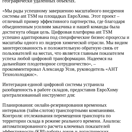
географически удаленных объектах.
«Мы рады успешному завершению масштабного внедрения
системы ant TSM на площадках ЕвроХима. Этот проект –
отличный пример эффективного партнерства, где благодаря
объединенным усилиям заказчика и нашей команды была
достигнута общая цель. Цифровая платформа ant TSM
успешно адаптирована под специфические бизнес-процессы и
масштабы одного из лидеров химической отрасли. Мы видим
заинтересованность и положительную обратную связь от
пользователей на местах, что является главным показателем
успеха любой цифровой трансформации. Надеемся на
дальнейшее плодотворное сотрудничество», –
прокомментировал Александр Усов, руководитель «АНТ
Технололоджис».
Интеграция единой цифровой системы устранила
разобщенность в работе складов, предоставив ЕвроХиму
централизованный инструмент для:
Планирования: онлайн-резервирования временных
интервалов (тайм-слотов) транспортными компаниями.
Контроля: отслеживания перемещения транспорта по
территории склада в режиме реального времени. Анализа:
автоматизированного расчета ключевых показателей
эффективности (KPI) работы доков и логистических