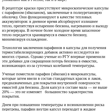
В рецептуре краски присутствуют микроскопические капсулы
с парафином (эйкозаном), заключенные в полиуретановую
оболочку. Они функционируют в качестве тепловых
аккумуляторов: в дневное время абсорбируют излишнее
тепло, препятствуя испарению бензина, нагреванию и выходу
из резервуара. В ночное более холодное время запасенное
тепло передается хранящемуся в емкости бензину,
минимизируя охлаждение.
Технология заключения парафинов в капсулы для получения
термостабилизирующих добавок активно исследуется во
многих странах. Однако ученые из РГУ впервые применили
эти добавки для сокращения потерь бензина в емкостях,
возникающих из-за суточных колебаний температуры.
Ученые поместили парафин (эйкозан) в микрокапсулы,
которые затем ввели в состав стандартных красок и лаков,
предназначенных для покрытия внутренней поверхности
емкостей для бензина. Доля капсул в составе мала — не выше
20% — это не изменяет большинство характеристик
покрытия.
Днем при повышении температуры и возникновении риска
перегрева, парафин внутри капсул переходит в жидкое