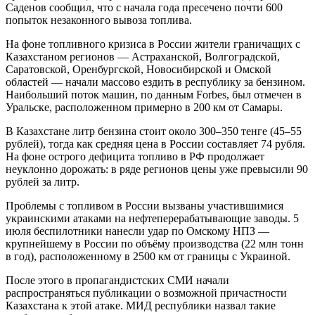
Саденов сообщил, что с начала года пресечено почти 600
попыток незаконного вывоза топлива.
На фоне топливного кризиса в России жители граничащих с
Казахстаном регионов — Астраханской, Волгоградской,
Саратовской, Оренбургской, Новосибирской и Омской
областей — начали массово ездить в республику за бензином.
Наибольший поток машин, по данным Forbes, был отмечен в
Уральске, расположенном примерно в 200 км от Самары.
В Казахстане литр бензина стоит около 300–350 тенге (45–55
рублей), тогда как средняя цена в России составляет 74 рубля.
На фоне острого дефицита топливо в РФ продолжает
неуклонно дорожать: в ряде регионов цены уже превысили 90
рублей за литр.
Проблемы с топливом в России вызваны участившимися
украинскими атаками на нефтеперерабатывающие заводы. 5
июля беспилотники нанесли удар по Омскому НПЗ —
крупнейшему в России по объёму производства (22 млн тонн
в год), расположенному в 2500 км от границы с Украиной.
После этого в пропагандистских СМИ начали
распространяться публикации о возможной причастности
Казахстана к этой атаке. МИД республики назвал такие