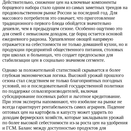
Действительно, снижение цен на ключевые компоненты
борщевого набора стало одним из самых заметных трендов на
продовольственном рынке России за последний год. Для
массового потребителя это означает, что приготовление
традиционного первого блюда обойдется значительно
дешевле, чем в предыдущем сезоне. Особенно ощутимо это
для семей с невысоким доходом, где борщ остается основой
ежедневного рациона. Удешевление овощей напрямую
отражается на себестоимости не только домашней кухни, но и
продукции предприятий общественного питания, столовых
при школах и больницах, что создает предпосылки для
стабилизации цен в социально значимом сегменте.
Однако за положительной статистикой скрывается и более
глубокая экономическая логика. Высокий урожай прошлого
сезона стал следствием не только благоприятных погодных
условий, но и последовательной государственной политики
по поддержке сельхозпроизводителей, включая
субсидирование посевных работ и льготное кредитование.
При этом эксперты напоминают, что изобилие на рынке не
всегда гарантирует рентабельность самих аграриев. Падение
оптовых цен на картофель и капусту может ударить по
доходам фермерских хозяйств, которые закладывали урожай
по более высокой себестоимости из-за роста цен на удобрения
и ГСМ. Баланс между доступностью продуктов для