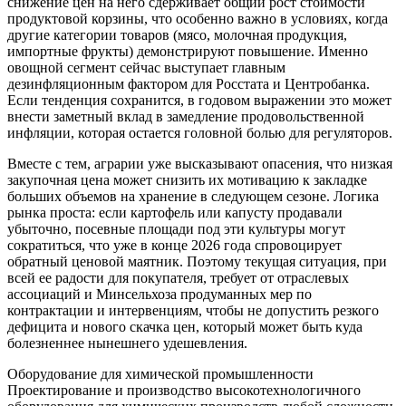
снижение цен на него сдерживает общий рост стоимости
продуктовой корзины, что особенно важно в условиях, когда
другие категории товаров (мясо, молочная продукция,
импортные фрукты) демонстрируют повышение. Именно
овощной сегмент сейчас выступает главным
дезинфляционным фактором для Росстата и Центробанка.
Если тенденция сохранится, в годовом выражении это может
внести заметный вклад в замедление продовольственной
инфляции, которая остается головной болью для регуляторов.
Вместе с тем, аграрии уже высказывают опасения, что низкая
закупочная цена может снизить их мотивацию к закладке
больших объемов на хранение в следующем сезоне. Логика
рынка проста: если картофель или капусту продавали
убыточно, посевные площади под эти культуры могут
сократиться, что уже в конце 2026 года спровоцирует
обратный ценовой маятник. Поэтому текущая ситуация, при
всей ее радости для покупателя, требует от отраслевых
ассоциаций и Минсельхоза продуманных мер по
контрактации и интервенциям, чтобы не допустить резкого
дефицита и нового скачка цен, который может быть куда
болезненнее нынешнего удешевления.
Оборудование для химической промышленности
Проектирование и производство высокотехнологичного