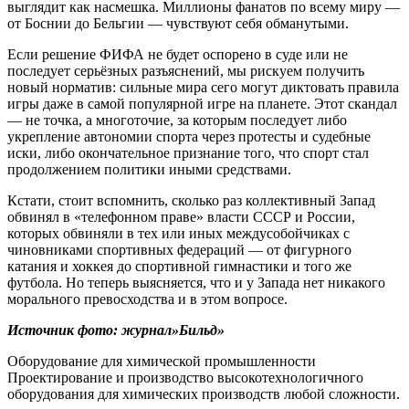
выглядит как насмешка. Миллионы фанатов по всему миру —
от Боснии до Бельгии — чувствуют себя обманутыми.
Если решение ФИФА не будет оспорено в суде или не
последует серьёзных разъяснений, мы рискуем получить
новый норматив: сильные мира сего могут диктовать правила
игры даже в самой популярной игре на планете. Этот скандал
— не точка, а многоточие, за которым последует либо
укрепление автономии спорта через протесты и судебные
иски, либо окончательное признание того, что спорт стал
продолжением политики иными средствами.
Кстати, стоит вспомнить, сколько раз коллективный Запад
обвинял в «телефонном праве» власти СССР и России,
которых обвиняли в тех или иных междусобойчиках с
чиновниками спортивных федераций — от фигурного
катания и хоккея до спортивной гимнастики и того же
футбола. Но теперь выясняется, что и у Запада нет никакого
морального превосходства и в этом вопросе.
Источник фото: журнал»Бильд»
Оборудование для химической промышленности
Проектирование и производство высокотехнологичного
оборудования для химических производств любой сложности.