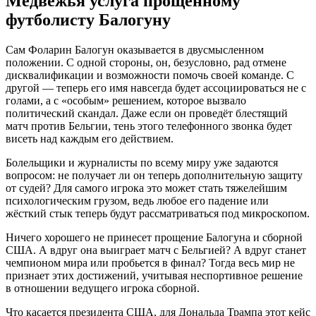
Медвежья услуга прощенному
футболисту Балогуну
Сам Фоларин Балогун оказывается в двусмысленном
положении. С одной стороны, он, безусловно, рад отмене
дисквалификации и возможности помочь своей команде. С
другой — теперь его имя навсегда будет ассоциироваться не с
голами, а с «особым» решением, которое вызвало
политический скандал. Даже если он проведёт блестящий
матч против Бельгии, тень этого телефонного звонка будет
висеть над каждым его действием.
Болельщики и журналисты по всему миру уже задаются
вопросом: не получает ли он теперь дополнительную защиту
от судей? Для самого игрока это может стать тяжелейшим
психологическим грузом, ведь любое его падение или
жёсткий стык теперь будут рассматриваться под микроскопом.
Ничего хорошего не принесет прощение Балогуна и сборной
США. А вдруг она выиграет матч с Бельгией? А вдруг станет
чемпионом мира или пробьется в финал? Тогда весь мир не
признает этих достижений, учитывая неспортивное решение
в отношении ведущего игрока сборной.
Что касается президента США, для Дональда Трампа этот кейс