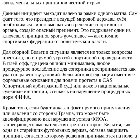
фундаментальных принципов честной игры».
Данный инцидент выходит далеко за рамки одного матча. Сам
факт того, что президент ведущей мировой державы счёл
необходимым лично вмешаться в решение спортивного
органа, создаёт опасный прецедент. Это подрывает один из
ключевых принципов sports governance — автономию
спортивных федераций от политической власти.
Для сборной Бельгии ситуация является не только вопросом
престижа, но и прямой угрозой спортивной справедливости.
В плей-офф, где цена ошибки минимальна, любое
процедурное послабление для соперника воспринимается как
удар по равенству условий. Бельгийская федерация имеет все
формальные основания для подачи протеста в CAS
(Спортивный арбитражный суд) или даже в национальные
судебные инстанции, ссылаясь на нарушение процедурных
норм ФИФА.
Кроме того, если будет доказан факт прямого принуждения
или давления со стороны Трампа, это может быть
квалифицировано как нарушение устава ФИФА,
запрещающего вмешательство третьих сторон. Бельгия, как
одна из старейших футбольных держав, обязана защищать
принцип, согласно которому решения принимаются на поле, а