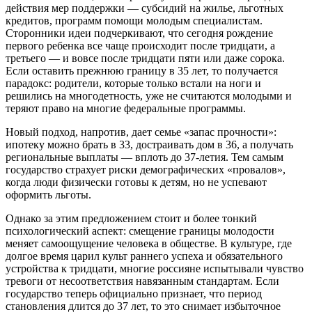
действия мер поддержки — субсидий на жилье, льготных
кредитов, программ помощи молодым специалистам.
Сторонники идеи подчеркивают, что сегодня рождение
первого ребенка все чаще происходит после тридцати, а
третьего — и вовсе после тридцати пяти или даже сорока.
Если оставить прежнюю границу в 35 лет, то получается
парадокс: родители, которые только встали на ноги и
решились на многодетность, уже не считаются молодыми и
теряют право на многие федеральные программы.
Новый подход, напротив, дает семье «запас прочности»:
ипотеку можно брать в 33, достраивать дом в 36, а получать
региональные выплаты — вплоть до 37-летия. Тем самым
государство страхует риски демографических «провалов»,
когда люди физически готовы к детям, но не успевают
оформить льготы.
Однако за этим предложением стоит и более тонкий
психологический аспект: смещение границы молодости
меняет самоощущение человека в обществе. В культуре, где
долгое время царил культ раннего успеха и обязательного
устройства к тридцати, многие россияне испытывали чувство
тревоги от несоответствия навязанным стандартам. Если
государство теперь официально признает, что период
становления длится до 37 лет, то это снимает избыточное