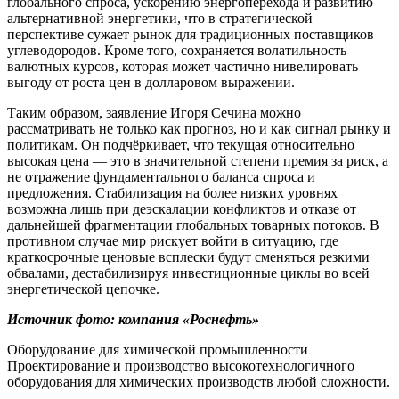
глобального спроса, ускорению энергоперехода и развитию
альтернативной энергетики, что в стратегической
перспективе сужает рынок для традиционных поставщиков
углеводородов. Кроме того, сохраняется волатильность
валютных курсов, которая может частично нивелировать
выгоду от роста цен в долларовом выражении.
Таким образом, заявление Игоря Сечина можно
рассматривать не только как прогноз, но и как сигнал рынку и
политикам. Он подчёркивает, что текущая относительно
высокая цена — это в значительной степени премия за риск, а
не отражение фундаментального баланса спроса и
предложения. Стабилизация на более низких уровнях
возможна лишь при деэскалации конфликтов и отказе от
дальнейшей фрагментации глобальных товарных потоков. В
противном случае мир рискует войти в ситуацию, где
краткосрочные ценовые всплески будут сменяться резкими
обвалами, дестабилизируя инвестиционные циклы во всей
энергетической цепочке.
Источник фото: компания «Роснефть»
Оборудование для химической промышленности
Проектирование и производство высокотехнологичного
оборудования для химических производств любой сложности.