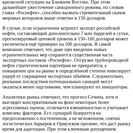
кризисной ситуации на Ближнем Востоке. При этом
дальнейшее ужесточение санкционного режима, по словам
главы «Роснефти», способно вызвать стремительный скачок
мировых котировок выше отметки в 150 долларов.
В случае, если ограничения затронут экспорт российской
нефти, составляющий дополнительно 7 млн баррелей в сутки,
прогнозируемый ценовой уровень в 150–160 долларов может
увеличиться ещё примерно на 100 долларов. В самой
компании отмечают, что даже при введении новых
ограничительных мер сохранится существенная часть
экспортных поставок «Роснефти». Отгрузки трубопроводной
нефти стратегическим партнёрам не прекратятся, а
повышение цен на рынке в определённой степени нивелирует
ущерб от сокращения экспортных объёмов. Следовательно,
реальные последствия потенциальных санкций могут
оказаться менее ощутимыми, чем планируют их инициаторы.
Аналитики рынка отмечают, что прогноз Сечина, хотя и
выглядит консервативным на фоне некоторых более
агрессивных оценок, отличается взвешенностью и учитывает
комплекс факторов. Его сценарий базируется на
предположении о постепенном, а не мгновенном, снятии
логистических барьеров в Ормузском проливе, что даст рынку
время для адаптации. При этом ключевым допущением