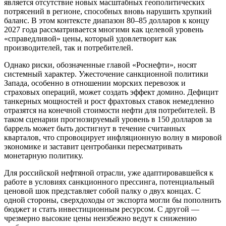
является отсутствие новых масштабных геополитических
потрясений в регионе, способных вновь нарушить хрупкий
баланс. В этом контексте диапазон 80–85 долларов к концу
2027 года рассматривается многими как целевой уровень
«справедливой» цены, который удовлетворит как
производителей, так и потребителей.
Однако риски, обозначенные главой «Роснефти», носят
системный характер. Ужесточение санкционной политики
Запада, особенно в отношении морских перевозок и
страховых операций, может создать эффект домино. Дефицит
танкерных мощностей и рост фрахтовых ставок немедленно
отразятся на конечной стоимости нефти для потребителей. В
таком сценарии прогнозируемый уровень в 150 долларов за
баррель может быть достигнут в течение считанных
кварталов, что спровоцирует инфляционную волну в мировой
экономике и заставит центробанки пересматривать
монетарную политику.
Для российской нефтяной отрасли, уже адаптировавшейся к
работе в условиях санкционного прессинга, потенциальный
ценовой шок представляет собой палку о двух концах. С
одной стороны, сверхдоходы от экспорта могли бы пополнить
бюджет и стать инвестиционным ресурсом. С другой —
чрезмерно высокие цены неизбежно ведут к снижению