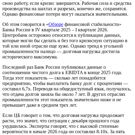
свою работу, если кризис завершится. Рабочая сила и средства
производства на шахтах и разрезах, конечно же, сохранятся.
Однако финансовые потери могут оказаться значительными.
Об этом говорится в «
Обзоре
финансовой стабильности»
Банка России в IV квартале 2025 – I квартале 2026.
Центробанк осторожно относится к публикации данных,
которые могли бы сделать и без того кризисную ситуацию в
той или иной отрасли еще хуже. Однако тренд в угольной
промышленности налицо — долговая нагрузка достигла
исторического максимума.
Последний раз Банк России публиковал данные о
соотношении чистого долга к EBIDTA в конце 2025 года.
Тогда этот показатель — сколько лет понадобится
предприятию, чтобы выплатить банку долг с процентами —
составил 6,7х. Переводя на общедоступный язык, получалось,
что отдача долгов заняла бы около 7 лет. В других отраслях
промышленности этот показатель значительно ниже и не
превышает даже в среднем трех лет.
Если ЦБ говорит о том, что долговая нагрузка продолжает
расти, это значит, что ситуация с декабря прошлого года
ухудшилась. Эксперты говорят, что с высокой степенью
вероятности в начале 2026 года он составлял 8-10х. За пять