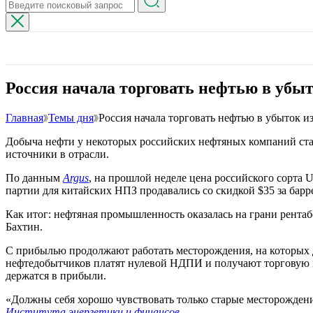
Россия начала торговать нефтью в убы
Главная
Темы дня
Россия начала торговать нефтью в убыток и
Добыча нефти у некоторых российских нефтяных компаний стал
источники в отрасли.
По данным
Argus
, на прошлой неделе цена российского сорта Ur
партии для китайских НПЗ продавались со скидкой $35 за барр
Как итог: нефтяная промышленность оказалась на грани рентаб
Бахтин.
С прибылью продолжают работать месторождения, на которых д
нефтедобытчиков платят нулевой НДПИ и получают торговую пр
держатся в прибыли.
«Должны себя хорошо чувствовать только старые месторожден
Института энергетики и финансов
.