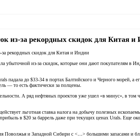
ток из-за рекордных скидок для Китая и
з-за рекордных скидок для Китая и Индии
а убыточной из-за скидок, которые они дают покупателям в Ин
als падала до $33-34 в портах Балтийского и Черного морей, а ег
ель — то есть фактически за полцены.
ельности. А ряд нефтяных проектов уже ушел «в минус», в том 
ействует льготная ставка налога на добычу полезных ископаемы
ибыль в $20 за баррель даже при текущих ценах Urals. Еще ок
ия Поволжья и Западной Сибири с <…> большими запасами и бл