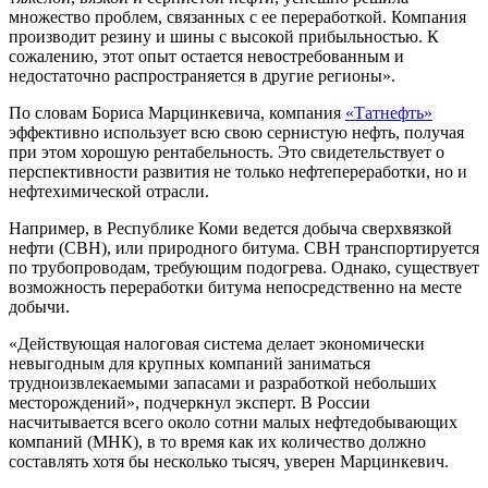
множество проблем, связанных с ее переработкой. Компания
производит резину и шины с высокой прибыльностью. К
сожалению, этот опыт остается невостребованным и
недостаточно распространяется в другие регионы».
По словам Бориса Марцинкевича, компания
«Татнефть»
эффективно использует всю свою сернистую нефть, получая
при этом хорошую рентабельность. Это свидетельствует о
перспективности развития не только нефтепереработки, но и
нефтехимической отрасли.
Например, в Республике Коми ведется добыча сверхвязкой
нефти (СВН), или природного битума. СВН транспортируется
по трубопроводам, требующим подогрева. Однако, существует
возможность переработки битума непосредственно на месте
добычи.
«Действующая налоговая система делает экономически
невыгодным для крупных компаний заниматься
трудноизвлекаемыми запасами и разработкой небольших
месторождений», подчеркнул эксперт. В России
насчитывается всего около сотни малых нефтедобывающих
компаний (МНК), в то время как их количество должно
составлять хотя бы несколько тысяч, уверен Марцинкевич.