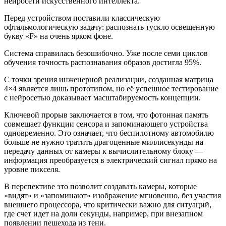
нейросети искусственного интеллекта.
Перед устройством поставили классическую
офтальмологическую задачу: распознать тускло освещенную
букву «F» на очень ярком фоне.
Система справилась безошибочно. Уже после семи циклов
обучения точность распознавания образов достигла 95%.
С точки зрения инженерной реализации, созданная матрица
4×4 является лишь прототипом, но её успешное тестирование
с нейросетью доказывает масштабируемость концепции.
Ключевой прорыв заключается в том, что фотонная память
совмещает функции сенсора и запоминающего устройства
одновременно. Это означает, что беспилотному автомобилю
больше не нужно тратить драгоценные миллисекунды на
передачу данных от камеры к вычислительному блоку —
информация преобразуется в электрический сигнал прямо на
уровне пикселя.
В перспективе это позволит создавать камеры, которые
«видят» и «запоминают» изображение мгновенно, без участия
внешнего процессора, что критически важно для ситуаций,
где счет идет на доли секунды, например, при внезапном
появлении пешехода из тени.