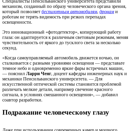
Специалисты Пенсильванского университета представили
механизм, созданный по образу человеческого органа зрения,
который позволяет
беспилотным автомобилям
,
дронам
и
роботам не терять видимость при резких перепадах
освещенности.
Это инновационный «фотодетектор», копирующий работу
глаза: он адаптируется к различным световым режимам, меняя
чувствительность от яркого до тусклого света за несколько
секунд.
«Когда самоуправляемый автомобиль движется ночью, он
сталкивается с разными уровнями освещения — представьте
темное небо и одновременно яркие фары встречных машин,
— пояснил
Ларри Ченг
, доцент кафедры инженерных наук и
механики Пенсильванского университета. — Для
искусственной оптической системы становится проблемой
различать мелкие детали, например свечение красного
сигнала, в условиях смешанного освещения», — добавил
соавтор разработки.
Подражание человеческому глазу
Даже при использовании современных камер и мощного