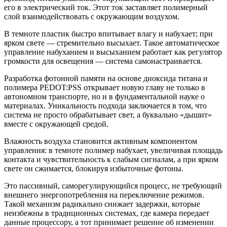
его в электрический ток. Этот ток заставляет полимерный
слой взаимодействовать с окружающим воздухом.
В темноте пластик быстро впитывает влагу и набухает; при
ярком свете — стремительно высыхает. Такое автоматическое
управление набуханием и высыханием работает как регулятор
громкости для освещения — система самонастраивается.
Разработка фотонной памяти на основе диоксида титана и
полимера PEDOT:PSS открывает новую главу не только в
автономном транспорте, но и в фундаментальной науке о
материалах. Уникальность подхода заключается в том, что
система не просто обрабатывает свет, а буквально «дышит»
вместе с окружающей средой.
Влажность воздуха становится активным компонентом
управления: в темноте полимер набухает, увеличивая площадь
контакта и чувствительность к слабым сигналам, а при ярком
свете он сжимается, блокируя избыточные фотоны.
Это пассивный, саморегулирующийся процесс, не требующий
внешнего энергопотребления на переключение режимов.
Такой механизм радикально снижает задержки, которые
неизбежны в традиционных системах, где камера передает
данные процессору, а тот принимает решение об изменении