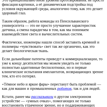
Это принципиально иной уровень протезирования: не просто
фиксация картинки, а её динамическая подстройка под
условия окружающей среды, аналогично тому, как это делает
здоровый глаз.
Таким образом, работа команды из Пенсильванского
университета — это не просто улучшение характеристик
датчика, а смена парадигмы в том, как мы понимаем
взаимодействие света и вычислительных систем.
Фактически, инженеры нашли способ заставить кремний и
полимеры «чувствовать» свет так же органично, как это
делает биологическая ткань.
Если дальнейшие патенты приведут к коммерциализации, то
уже к концу десятилетия мы можем увидеть не только
полностью адаптивные беспилотники, но и первые
клинические испытания имплантатов, возвращающих зрение
тем, кто его потерял.
«Тёмное небо и яркие фары» перестанут быть проблемой —
как для машин и промышленных
роботов
, так и для людей.
Кстати, ранее мы
рассказывали
о другом электронном
устройстве — «умных очках», помогающих не только
восстановить утраченное зрение, но и поддерживающих