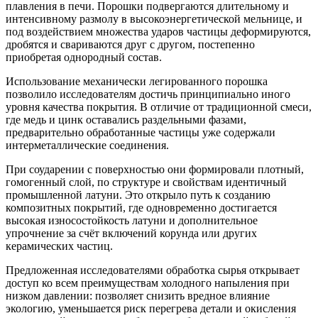
плавления в печи. Порошки подвергаются длительному и
интенсивному размолу в высокоэнергетической мельнице, и
под воздействием множества ударов частицы деформируются,
дробятся и свариваются друг с другом, постепенно
приобретая однородный состав.
Использование механически легированного порошка
позволило исследователям достичь принципиально иного
уровня качества покрытия. В отличие от традиционной смеси,
где медь и цинк оставались раздельными фазами,
предварительно обработанные частицы уже содержали
интерметаллические соединения.
При соударении с поверхностью они формировали плотный,
гомогенный слой, по структуре и свойствам идентичный
промышленной латуни. Это открыло путь к созданию
композитных покрытий, где одновременно достигается
высокая износостойкость латуни и дополнительное
упрочнение за счёт включений корунда или других
керамических частиц.
Предложенная исследователями обработка сырья открывает
доступ ко всем преимуществам холодного напыления при
низком давлении: позволяет снизить вредное влияние
экологию, уменьшается риск перегрева детали и окисления