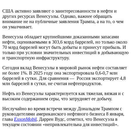
США активно заявляют о заинтересованности в нефти и
других ресурсах Венесуэлы. Однако, важнее обращать
внимание не на публичные заявления Трампа, а на то, о чем
он умалчивает.
Венесуэла обладает крупнейшими доказанными запасами
нефти, оцениваемыми в 303,6 млрд баррелей, но только около
70 млрд баррелей могут быть добыты и принесут прибыль. И
только при условии значительных инвестиций в добывающую
и транспортную инфраструктуру.
Сегодня вклад Венесуэлы в мировой рынок нефти составляет
не более 1%. В 2025 году она экспортировала 0,6-0,7 млн
баррелей в сутки. Для сравнения — Россия экспортирует 4,8
млн баррелей в сутки, не считая нефтепродуктов.
Нефть из Венесуэлы характеризуется как тяжелая, вязкая и с
высоким содержанием серы, что затрудняет ее добычу.
Неслучайно во время встречи между Дональдом Трампом с
руководителями американского нефтяного бизнеса 8 января,
глава
ExxonMobil
, Даррен Вудс, отметил, что Венесуэла в
текущем состоянии «непривлекательна для инвестиций».