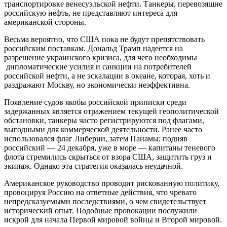
транспортировке венесуэльской нефти. Танкеры, перевозящие
российскую нефть, не представляют интереса для
американской стороны.
Весьма вероятно, что США пока не будут препятствовать
российским поставкам. Дональд Трамп надеется на
разрешение украинского кризиса, для чего необходимы
дипломатические усилия и санкции на потребителей
российской нефти, а не эскалации в океане, которая, хоть и
раздражают Москву, но экономически неэффективна.
Появление судов якобы российской приписки среди
задержанных является отражением текущей геополитической
обстановки, танкеры часто регистрируются под флагами,
выгодными для коммерческой деятельности. Ранее часто
использовался флаг Либерии, затем Панамы; подняв
российский — 24 декабря, уже в море — капитаны теневого
флота стремились скрыться от взора США, защитить груз и
экипаж. Однако эта стратегия оказалась неудачной.
Американское руководство проводит рискованную политику,
провоцируя Россию на ответные действия, что чревато
непредсказуемыми последствиями, о чем свидетельствует
исторический опыт. Подобные провокации послужили
искрой для начала Первой мировой войны и Второй мировой.