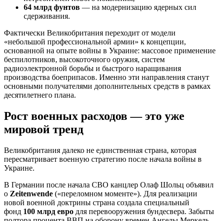
64 млрд фунтов
— на модернизацию ядерных сил
сдерживания.
Фактически Великобритания переходит от модели
«небольшой профессиональной армии» к концепции,
основанной на опыте войны в Украине: массовое применение
беспилотников, высокоточного оружия, систем
радиоэлектронной борьбы и быстрого наращивания
производства боеприпасов. Именно эти направления станут
основными получателями дополнительных средств в рамках
десятилетнего плана.
Рост военных расходов — это уже
мировой тренд
Великобритания далеко не единственная страна, которая
пересматривает военную стратегию после начала войны в
Украине.
В Германии после начала СВО канцлер Олаф Шольц объявил
о
Zeitenwende
(«переломном моменте»). Для реализации
новой военной доктрины страна создала специальный
фонд
100 млрд евро
для перевооружения бундесвера. Забыты
полтора процента ВВП на оборону времен Ангелы Меркель,