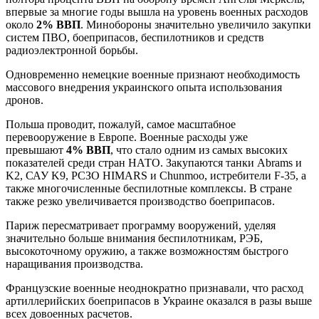
впервые за многие годы вышла на уровень военных расходов
около
2% ВВП
. Минобороны значительно увеличило закупки
систем ПВО, боеприпасов, беспилотников и средств
радиоэлектронной борьбы.
Одновременно немецкие военные признают необходимость
массового внедрения украинского опыта использования
дронов.
Польша проводит, пожалуй, самое масштабное
перевооружение в Европе. Военные расходы уже
превышают
4% ВВП
, что стало одним из самых высоких
показателей среди стран НАТО. Закупаются танки Abrams и
K2, САУ K9, РСЗО HIMARS и Chunmoo, истребители F-35, а
также многочисленные беспилотные комплексы. В стране
также резко увеличивается производство боеприпасов.
Париж пересматривает программу вооружений, уделяя
значительно больше внимания беспилотникам, РЭБ,
высокоточному оружию, а также возможностям быстрого
наращивания производства.
Французские военные неоднократно признавали, что расход
артиллерийских боеприпасов в Украине оказался в разы выше
всех довоенных расчетов.