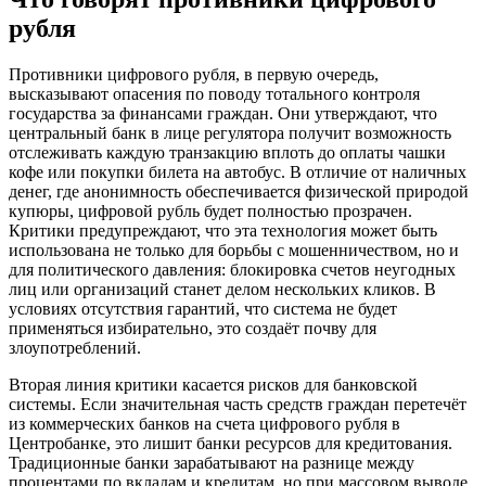
рубля
Противники цифрового рубля, в первую очередь,
высказывают опасения по поводу тотального контроля
государства за финансами граждан. Они утверждают, что
центральный банк в лице регулятора получит возможность
отслеживать каждую транзакцию вплоть до оплаты чашки
кофе или покупки билета на автобус. В отличие от наличных
денег, где анонимность обеспечивается физической природой
купюры, цифровой рубль будет полностью прозрачен.
Критики предупреждают, что эта технология может быть
использована не только для борьбы с мошенничеством, но и
для политического давления: блокировка счетов неугодных
лиц или организаций станет делом нескольких кликов. В
условиях отсутствия гарантий, что система не будет
применяться избирательно, это создаёт почву для
злоупотреблений.
Вторая линия критики касается рисков для банковской
системы. Если значительная часть средств граждан перетечёт
из коммерческих банков на счета цифрового рубля в
Центробанке, это лишит банки ресурсов для кредитования.
Традиционные банки зарабатывают на разнице между
процентами по вкладам и кредитам, но при массовом выводе