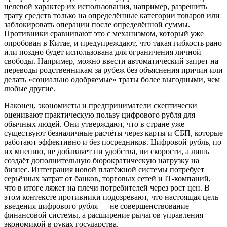
целевой характер их использования, например, разрешить
трату средств только на определённые категории товаров или
заблокировать операции после определённой суммы.
Противники сравнивают это с механизмом, который уже
опробован в Китае, и предупреждают, что такая гибкость рано
или поздно будет использована для ограничения личной
свободы. Например, можно ввести автоматический запрет на
переводы родственникам за рубеж без объяснения причин или
делать «социально одобряемые» траты более выгодными, чем
любые другие.
Наконец, экономисты и предприниматели скептически
оценивают практическую пользу цифрового рубля для
обычных людей. Они утверждают, что в стране уже
существуют безналичные расчёты через карты и СБП, которые
работают эффективно и без посредников. Цифровой рубль, по
их мнению, не добавляет ни удобства, ни скорости, а лишь
создаёт дополнительную бюрократическую нагрузку на
бизнес. Интеграция новой платёжной системы потребует
серьёзных затрат от банков, торговых сетей и IT-компаний,
что в итоге ляжет на плечи потребителей через рост цен. В
этом контексте противники подозревают, что настоящая цель
введения цифрового рубля — не совершенствование
финансовой системы, а расширение рычагов управления
экономикой в руках государства.