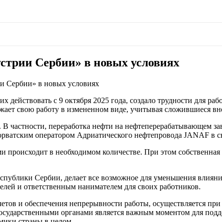
стрии Сербии» в новых условиях
и Сербии» в новых условиях
действовать с 9 октября 2025 года, создало трудности для ра
лжает свою работу в измененном виде, учитывая сложившиеся в
В частности, переработка нефти на нефтеперерабатывающем зав
а хорватским оператором Адриатического нефтепровода JANAF в 
и происходит в необходимом количестве. При этом собственная
спублики Сербии, делает все возможное для уменьшения влияни
елей и ответственным нанимателем для своих работников.
тов и обеспечения непрерывности работы, осуществляется при
осударственными органами является важным моментом для подд
мики страны в целом.