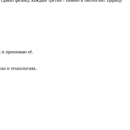
 сдавал физику, каждый третий - химию и биологию. Царицу
и
и принимаю её.
ии и технологиях.