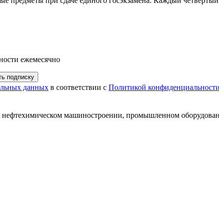
ые предметы при сдаче единого госэкзамена. Каждый четвертый
ности ежемесячно
ь подписку
нальных данных
в соответствии с
Политикой конфиденциальност
и нефтехимическом машиностроении, промышленном оборудован