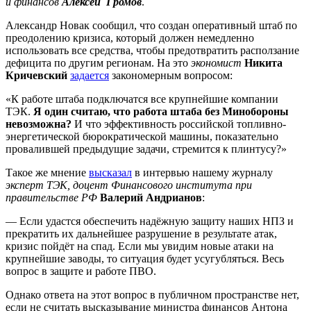
и финансов
Алексей Громов
.
Александр Новак сообщил, что создан оперативный штаб по
преодолению кризиса, который должен немедленно
использовать все средства, чтобы предотвратить расползание
дефицита по другим регионам. На это
экономист
Никита
Кричевский
задается
закономерным вопросом:
«К работе штаба подключатся все крупнейшие компании
ТЭК.
Я один считаю, что работа штаба без Минобороны
невозможна?
И что эффективность российской топливно-
энергетической бюрократической машины, показательно
провалившей предыдущие задачи, стремится к плинтусу?»
Такое же мнение
высказал
в интервью нашему журналу
эксперт ТЭК, доцент Финансового института при
правительстве РФ
Валерий Андрианов
:
— Если удастся обеспечить надёжную защиту наших НПЗ и
прекратить их дальнейшее разрушение в результате атак,
кризис пойдёт на спад. Если мы увидим новые атаки на
крупнейшие заводы, то ситуация будет усугубляться. Весь
вопрос в защите и работе ПВО.
Однако ответа на этот вопрос в публичном пространстве нет,
если не считать высказывание министра финансов Антона