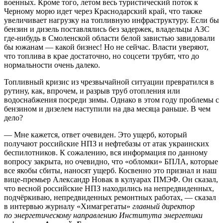
военных. Кроме того, летом весь туристический поток к
Черному морю идет через Краснодарский край, что также
увеличивает нагрузку на топливную инфраструктуру. Если бы
бензин и дизель поставлялись без задержек, владельцы АЗС
где-нибудь в Смоленской области белой завистью завидовали
бы южанам — какой бизнес! Но не сейчас. Власти уверяют,
что топлива в крае достаточно, но соцсети трубят, что до
нормальности очень далеко.
Топливный кризис из чрезвычайной ситуации превратился в
рутину, как, впрочем, и разрыв труб отопления или
водоснабжения посреди зимы. Однако в этом году проблемы с
бензином и дизелем наступили на два месяца раньше. В чем
дело?
— Мне кажется, ответ очевиден. Это ущерб, который
получают российские НПЗ и нефтебазы от атак украинских
беспилотников. К сожалению, вся информация по данному
вопросу закрыта, но очевидно, что «обломки» БПЛА, которые
все якобы сбиты, наносят ущерб. Косвенно это признал и наш
вице-премьер Александр Новак в кулуарах ПМЭФ. Он сказал,
что весной российские НПЗ находились на непредвиденных,
подчёркиваю, непредвиденных ремонтных работах, — сказал
в интервью журналу «Химагрегаты»
главный директор
по энергетическому направлению Института энергетики